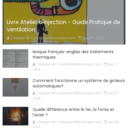
Livre Atelier d'injection - Guide Pratique de
ventilation
L'équipe de ConceptionMecanique.com
Aug 01, 2018
lexique français-anglais des traitements
thermiques.
L'équipe de ConceptionMecanique.com
Jun 11,
2018
Comment fonctionne un système de gicleurs
automatiques?
L'équipe de ConceptionMecanique.com
Jun 07,
2018
Quelle différence entre le fer, la fonte et
l'acier ?
L'équipe de ConceptionMecanique.com
Jun 06,
2018