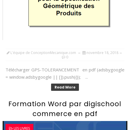
L'équipe de ConceptionMecanique.com
novembre 18, 2018
0
Télécharger GPS-TOLERANCEMENT en pdf (adsbygoogle
= window.adsbygoogle || []).push({}); ...
Read More
Formation Word par digischool
commerce en pdf
LES LIVRES