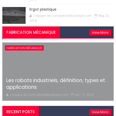
Ergot plastique
L'équipe de ConceptionMecanique.com
May 23,
2018
FABRICATION MÉCANIQUE
View More
FABRICATION MÉCANIQUE
Les robots industriels, définition, types et
applications
L'équipe de ConceptionMecanique.com
Apr 15, 2018
RECENT POSTS
View More