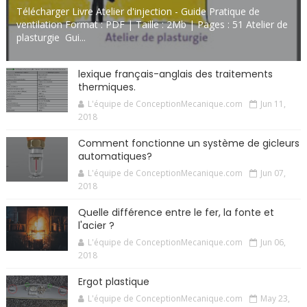
Télécharger Livre Atelier d'injection - Guide Pratique de
ventilation Format : PDF | Taille : 2Mb | Pages : 51 Atelier de
plasturgie Gui...
lexique français-anglais des traitements
thermiques.
L'équipe de ConceptionMecanique.com
Jun 11,
2018
Comment fonctionne un système de gicleurs
automatiques?
L'équipe de ConceptionMecanique.com
Jun 07,
2018
Quelle différence entre le fer, la fonte et
l'acier ?
L'équipe de ConceptionMecanique.com
Jun 06,
2018
Ergot plastique
L'équipe de ConceptionMecanique.com
May 23,