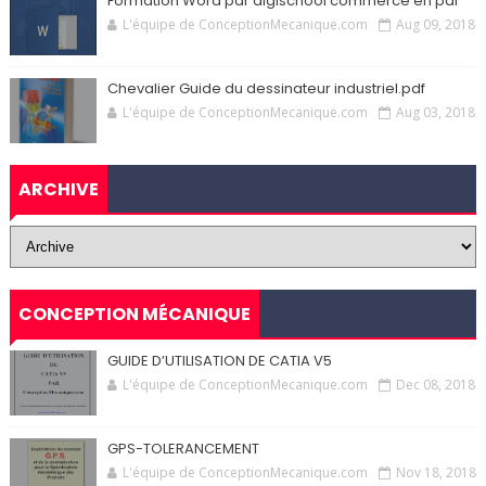
Formation Word par digischool commerce en pdf
L'équipe de ConceptionMecanique.com
Aug 09, 2018
Chevalier Guide du dessinateur industriel.pdf
L'équipe de ConceptionMecanique.com
Aug 03, 2018
ARCHIVE
CONCEPTION MÉCANIQUE
GUIDE D’UTILISATION DE CATIA V5
L'équipe de ConceptionMecanique.com
Dec 08, 2018
GPS-TOLERANCEMENT
L'équipe de ConceptionMecanique.com
Nov 18, 2018